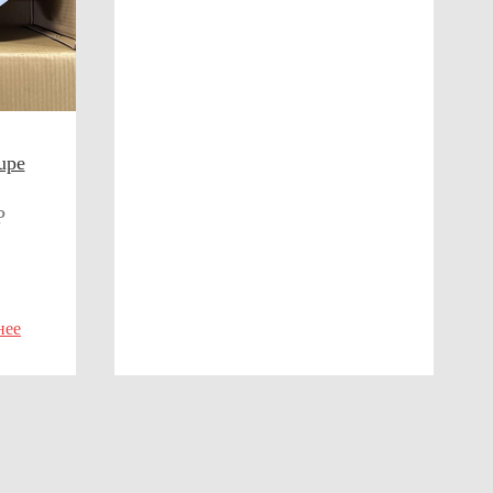
upe
P
нее