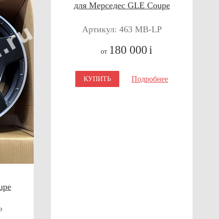
для Мерседес GLE Coupe
Артикул: 463 MB-LP
180 000
i
от
Подробнее
КУПИТЬ
upe
P