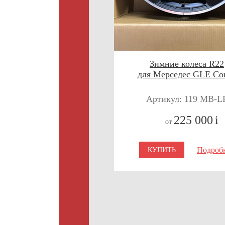
Зимние колеса R22
для Мерседес GLE Co
Артикул: 119 MB-L
225 000
i
от
Подроб
КУПИТЬ