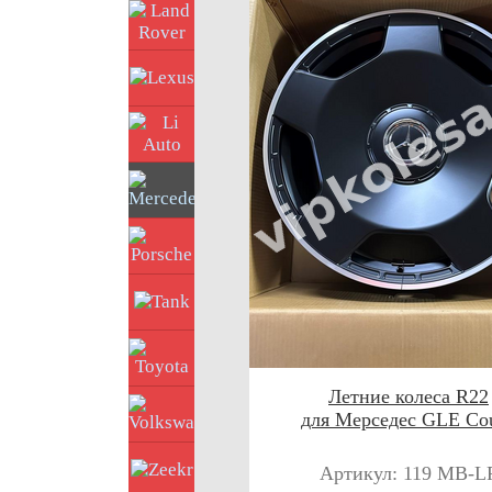
Land Rover
Lexus
Li Auto
Mercedes
Porsche
Tank
Toyota
Летние колеса R22
Volkswagen
для Мерседес GLE Co
Zeekr
Артикул: 119 MB-L