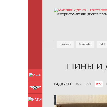
интернет-магазин дисков пре
Главная
Mercedes
GLE 
ШИНЫ И Д
Audi
РАДИУСЫ:
Все
R21
R22
Bentley
BMW