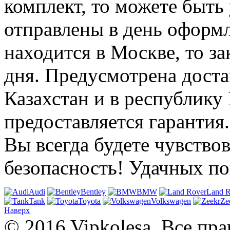
комплект, то можете быть
отправлены в день оформл
находится в Москве, то за
дня. Предусмотрена доста
Казахстан и в республику
предоставляется гаранти
Вы всегда будете чувствов
безопасность! Удачных по
Audi
Bentley
BMW
Land R
Tank
Toyota
Volkswagen
Ze
Наверх
© 2016 Vipkolesa. Все пр