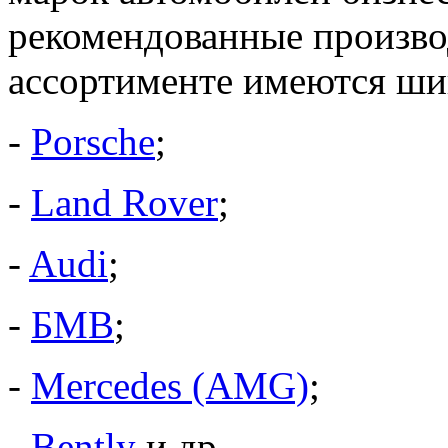
рекомендованные произво
ассортименте имеются ши
-
Porsche
;
-
Land Rover
;
-
Audi
;
-
БМВ
;
-
Mercedes (AMG)
;
-
Bently
и др.