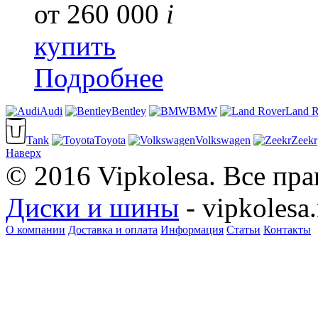
от
260 000
i
купить
Подробнее
Audi
Bentley
BMW
Land R
Tank
Toyota
Volkswagen
Zeekr
Наверх
© 2016 Vipkolesa. Все пр
Диски и шины
- vipkolesa.
О компании
Доставка и оплата
Информация
Статьи
Контакты