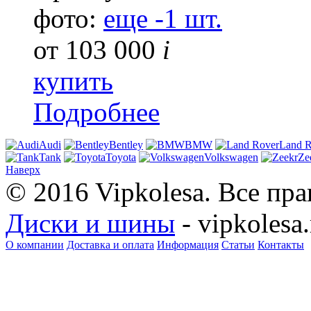
фото:
еще -1 шт.
от
103 000
i
купить
Подробнее
Audi
Bentley
BMW
Land R
Tank
Toyota
Volkswagen
Ze
Наверх
© 2016 Vipkolesa. Все пр
Диски и шины
- vipkolesa.
О компании
Доставка и оплата
Информация
Статьи
Контакты