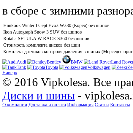
в сборе с зимними разно
Hankook Winter I Cept Evo3 W330 (Корея) без шипов
Ikon Autograph Snow 3 SUV без шипов
Rotalla SETULA W RACE S360 без шипов
Стоимость комплекта дисков без шин
Комплект датчиков контроля давления в шинах (Мерседес ориг
Audi
Bentley
BMW
Land Rove
Tank
Toyota
Volkswagen
Ze
Наверх
© 2016 Vipkolesa. Все пр
Диски и шины
- vipkolesa.
О компании
Доставка и оплата
Информация
Статьи
Контакты