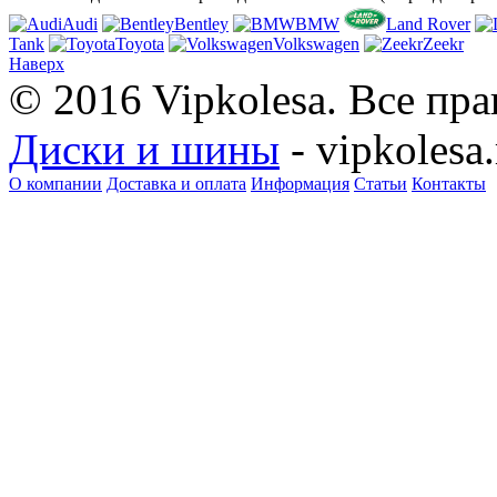
Audi
Bentley
BMW
Land Rover
Tank
Toyota
Volkswagen
Zeekr
Наверх
© 2016 Vipkolesa. Все пр
Диски и шины
- vipkolesa.
О компании
Доставка и оплата
Информация
Статьи
Контакты