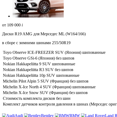
от
109 000
i
Диски R19 AMG для Мерседес ML (W164/166)
в сборе с зимними шинами 255/50R19
Toyo Observe ICE-FREEZER SUV (Япония) шипованные
Toyo Observe GSi-6 (Япония) без шипов
Nokian Hakkapeliitta 9 SUV шипованные
Nokian Hakkapeliitta R3 SUV без шипов
Nokian Hakkapeliitta 10p SUV шипованные
Michelin Pilot Alpin 5 SUV (Франция) без шипов
Michelin X-Ice North 4 SUV (Франция) шипованные
Michelin X-Ice Snow SUV (Франция) без шипов
Стоимость комплекта дисков без шин
Комплект датчиков контроля давления в шинах (Мерседес ориг
Audi
Bentley
BMW
Land R