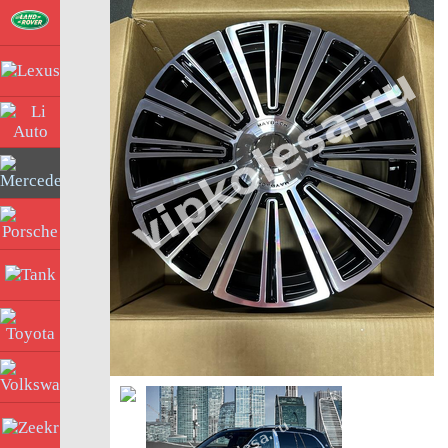
Land Rover
Lexus
Li Auto
Mercedes
Porsche
Tank
Toyota
Volkswagen
Zeekr