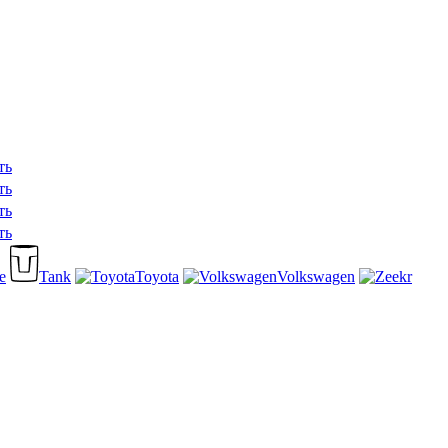
ть
ть
ть
ть
e
Tank
Toyota
Volkswagen