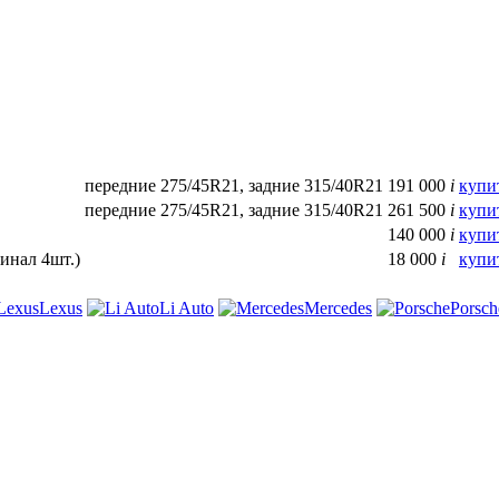
передние 275/45R21, задние 315/40R21
191 000
i
купи
передние 275/45R21, задние 315/40R21
261 500
i
купи
140 000
i
купи
инал 4шт.)
18 000
i
купи
Lexus
Li Auto
Mercedes
Porsch