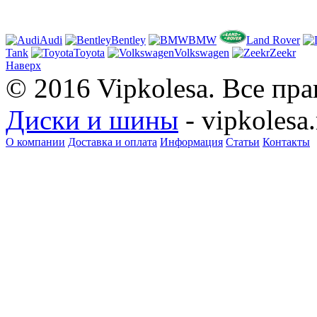
Audi
Bentley
BMW
Land Rover
Tank
Toyota
Volkswagen
Zeekr
Наверх
© 2016 Vipkolesa. Все пр
Диски и шины
- vipkolesa.
О компании
Доставка и оплата
Информация
Статьи
Контакты