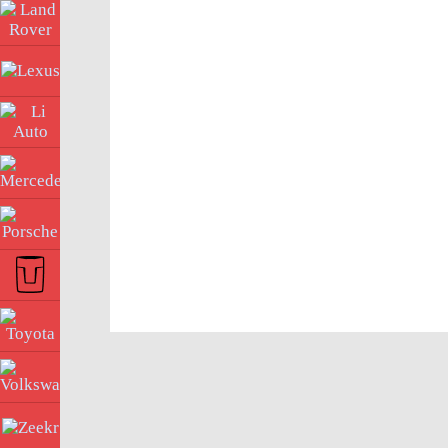
Land Rover
Lexus
Li Auto
Mercedes
Porsche
Tank
Toyota
Volkswagen
Zeekr