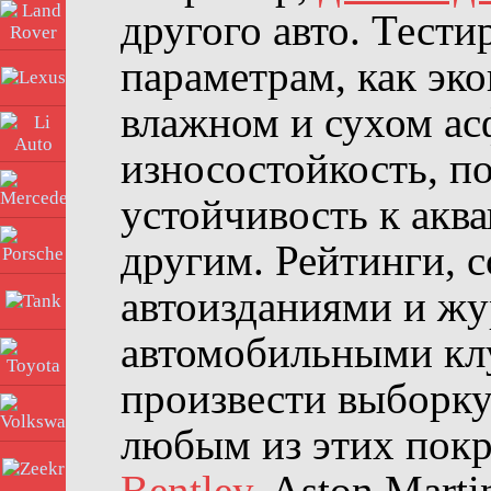
другого авто. Тест
Land Rover
параметрам, как эко
Lexus
влажном и сухом ас
Li Auto
износостойкость, по
Mercedes
устойчивость к акв
Porsche
другим. Рейтинги, 
автоизданиями и жу
Tank
автомобильными кл
Toyota
произвести выборку
Volkswagen
любым из этих пок
Zeekr
Bentley
, Aston Mart