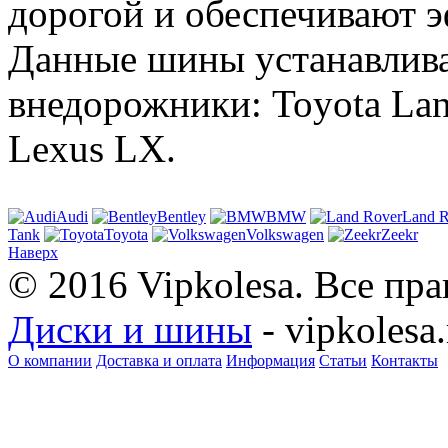
дорогой и обеспечивают 
Данные шины устанавлива
внедорожники: Toyota Land
Lexus LX.
Audi
Bentley
BMW
Land R
Tank
Toyota
Volkswagen
Zeekr
Наверх
© 2016 Vipkolesa. Все пр
Диски и шины
- vipkolesa.
О компании
Доставка и оплата
Информация
Статьи
Контакты