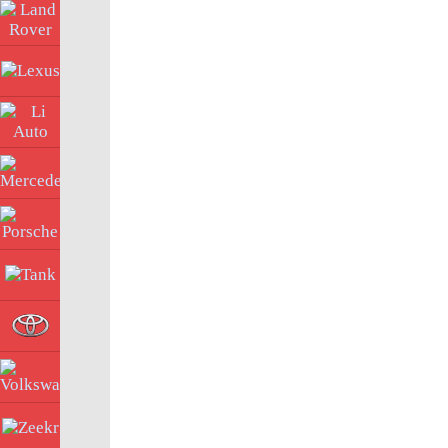
Land Rover
Lexus
Li Auto
Mercedes
Porsche
Tank
Toyota
Volkswagen
Zeekr