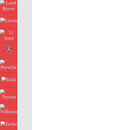
Land Rover
Lexus
Li Auto
Mercedes
Porsche
Tank
Toyota
Volkswagen
Zeekr